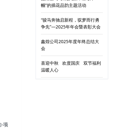
帼”的插花品韵主题活动
“骏马奔驰启新程，驭梦而行勇
争先”—2025年年会暨表彰大会
鑫煌公司2025年度年终总结大
会
喜迎中秋 欢度国庆 双节福利
温暖人心
-项