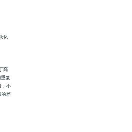
软化
于高
的重复
出，不
点的差