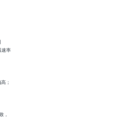
到
温速率
偏高；
致，
。