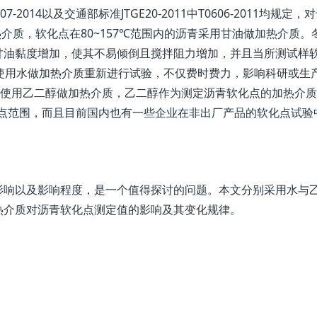
-2014以及交通部标准JTGE20-2011中T0606-2011均规定，
热介质，软化点在80~157℃范围内的沥青采用甘油做加热介质。
甘油黏度增加，使其不易倾倒且搅拌阻力增加，并且当所测试样
使用水做加热介质重新进行试验，不仅费时费力，影响科研或生
中曾使用乙二醇做加热介质，乙二醇作为测定沥青软化点的加热介
软化点范围，而且目前国内也有一些企业在非出厂产品的软化点试验
影响以及影响程度，是一个值得探讨的问题。本文分别采用水与
热介质对沥青软化点测定值的影响及其变化规律。