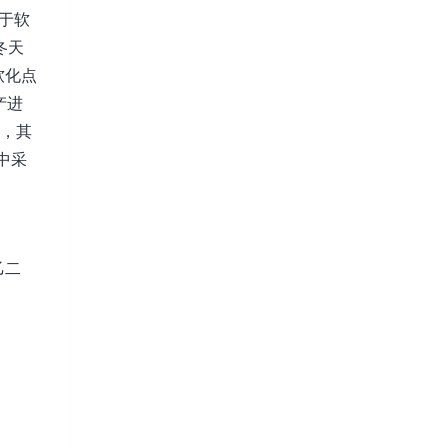
对于软
冬天
软化点
产进
质，其
中采
乙二